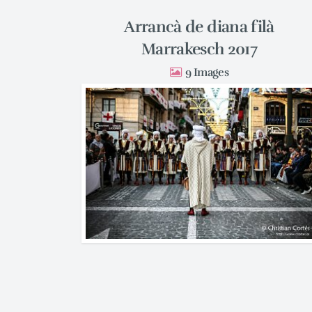
Arrancà de diana filà
Marrakesch 2017
9